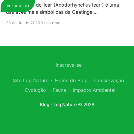
A arara-azul-de-lear (Anodorhynchus leari) é uma
Voltar à loja
das aves mais simbólicas da Caatinga.
Historicamente ameaçada de extinção, a espécie
23 de Jul de 2026
3 min read
ainda luta por sua sobrevivência; hoje, o tráfico
internacional de fauna desponta como uma das
principais barreiras para a sua conservação
definitiva. Nos últimos anos, o comércio ilegal da
arara-azul-de-lear tornou-se ainda
Inscreva-se
Site Log Nature
Home do Blog
Conservação
Evolução
Fauna
Impacto Ambiental
Blog - Log Nature
© 2026