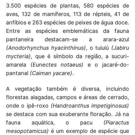
3.500 espécies de plantas, 580 espécies de
aves, 132 de mamíferos, 113 de répteis, 41 de
anfíbios e 263 espécies de peixes de água doce.
Entre as espécies emblemáticas da fauna
pantaneira destacam-se a arara-azul
(Anodorhynchus hyacinthinus)
, o tuiuiú
(Jabiru
mycteria)
, que é símbolo da região, a sucuri-
amarela
(Eunectes notaeus)
e o jacaré-do-
pantanal
(Caiman yacare)
.
A vegetação também é diversa, incluindo
florestas alagadas, campos e áreas de cerrado,
onde o ipê-roxo
(Handroanthus impetiginosus)
se destaca com sua exuberante floração. Já na
fauna aquática, o pacu
(Piaractus
mesopotamicus)
é um exemplo de espécie que