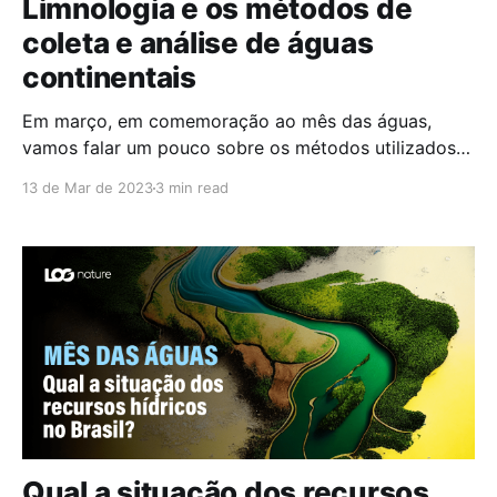
Limnologia e os métodos de
coleta e análise de águas
continentais
Em março, em comemoração ao mês das águas,
vamos falar um pouco sobre os métodos utilizados
por quem trabalha com o meio aquático. Uma das
13 de Mar de 2023
3 min read
áreas de estudo das águas é a limnologia, que estuda
os ecossistemas aquáticos continentais. Existem
vários métodos de coleta de água utilizados na
limnologia, que
Qual a situação dos recursos