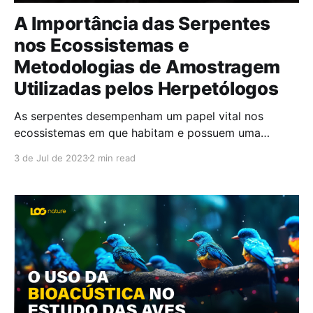
A Importância das Serpentes
nos Ecossistemas e
Metodologias de Amostragem
Utilizadas pelos Herpetólogos
As serpentes desempenham um papel vital nos
ecossistemas em que habitam e possuem uma
importância fundamental para a manutenção do
3 de Jul de 2023
2 min read
equilíbrio ecológico. Como predadoras topos de
cadeia alimentar, elas controlam a população de
pequenos animais, regulando os níveis populacionais
e evitando desequilíbrios na cadeia trófica. Além
disso, as serpentes desempenham