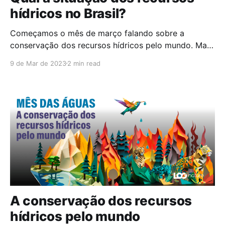
hídricos no Brasil?
Começamos o mês de março falando sobre a
conservação dos recursos hídricos pelo mundo. Mas
como é a situação dos recursos hídricos no nosso
9 de Mar de 2023
2 min read
país? Como a falta de saneamento básico pode
afetar diretamente a vida das pessoas e quais
regiões brasileiras possuem menos água encanada e
rede de esgoto?
A conservação dos recursos
hídricos pelo mundo