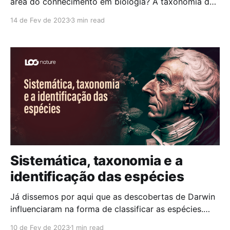
área do conhecimento em biologia? A taxonomia das
plantas baseia-se em caracteres clássicos da
14 de Fev de 2023
3 min read
morfologia floral, mas também se utiliza de
elementos oriundos da estrutura epidérmica (tais
como pelos e tricomas), do estudo do pólen, da
anatomia e da fitoquímica,
Sistemática, taxonomia e a
identificação das espécies
Já dissemos por aqui que as descobertas de Darwin
influenciaram na forma de classificar as espécies.
Hoje, há cientistas que propõe a classificação dos
10 de Fev de 2023
1 min read