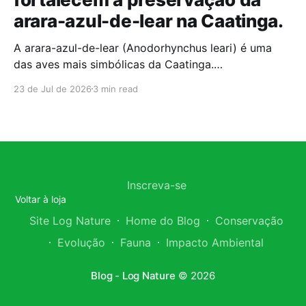
arara-azul-de-lear na Caatinga.
A arara-azul-de-lear (Anodorhynchus leari) é uma
das aves mais simbólicas da Caatinga.
Historicamente ameaçada de extinção, a espécie
23 de Jul de 2026
3 min read
ainda luta por sua sobrevivência; hoje, o tráfico
internacional de fauna desponta como uma das
principais barreiras para a sua conservação
definitiva. Nos últimos anos, o comércio ilegal da
arara-azul-de-lear tornou-se ainda
Inscreva-se
Voltar à loja
Site Log Nature
Home do Blog
Conservação
Evolução
Fauna
Impacto Ambiental
Blog - Log Nature
© 2026