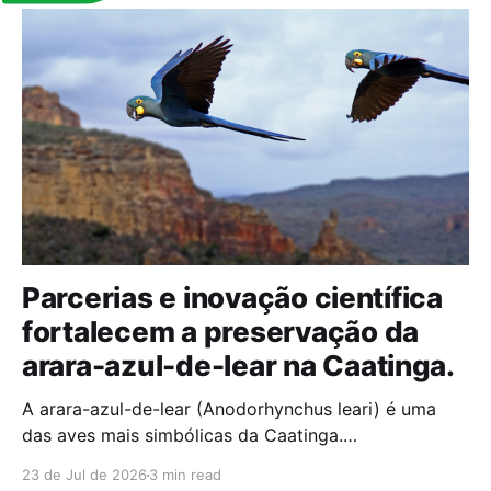
Parcerias e inovação científica
fortalecem a preservação da
arara-azul-de-lear na Caatinga.
A arara-azul-de-lear (Anodorhynchus leari) é uma
das aves mais simbólicas da Caatinga.
Historicamente ameaçada de extinção, a espécie
23 de Jul de 2026
3 min read
ainda luta por sua sobrevivência; hoje, o tráfico