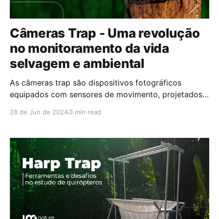
Câmeras Trap - Uma revolução
no monitoramento da vida
selvagem e ambiental
As câmeras trap são dispositivos fotográficos
equipados com sensores de movimento, projetados
para capturar automaticamente imagens ou vídeos
28 de Jun de 2024
3 min read
quando detectam a presença de animais ou
conforme uma programação estabelecida.
Utilizando tecnologia infravermelha, esses sensores
detectam movimento e variações de temperatura,
permitindo a captura automática de imagens em
qualquer condição de