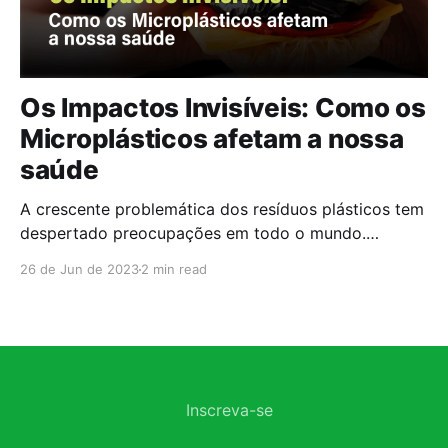
Os Impactos Invisíveis: Como os
Microplásticos afetam a nossa
saúde
A crescente problemática dos resíduos plásticos tem
despertado preocupações em todo o mundo.
Enquanto muito se fala sobre os impactos ambientais
26 de Jun de 2023
2 min read
desses materiais, como a poluição dos oceanos e a
degradação dos ecossistemas, um aspecto muitas
vezes negligenciado é o impacto direto na saúde
humana. Neste artigo, vamos explorar as
Inscreva-se