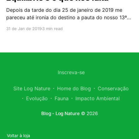
Depois da tarde do dia 25 de janeiro de 2019 me
pareceu até ironia do destino a pauta do nosso 13º
episódio do Bionote. Abrindo a temporada de 2019 e
31 de Jan de 2019
3 min read
gravado em 18 de janeiro de 2019 o tema foi –
Licenciamento Ambiental: a base para um
desenvolvimento sustentável. Nesse episódio
Inscreva-se
Site Log Nature
Home do Blog
Conservação
Evolução
Fauna
Impacto Ambiental
Blog - Log Nature
© 2026
Voltar à loja