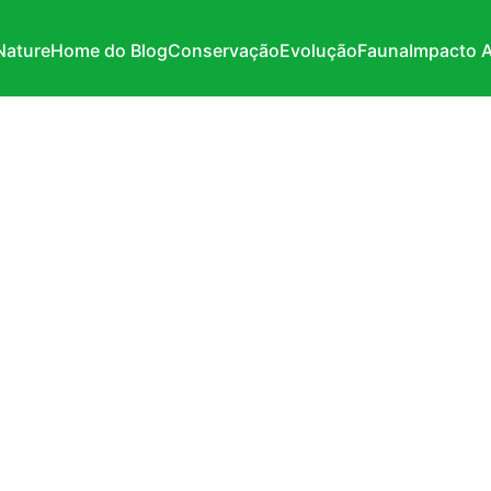
Nature
Home do Blog
Conservação
Evolução
Fauna
Impacto 