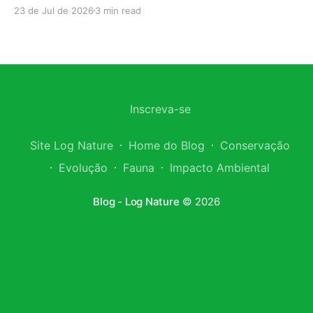
Historicamente ameaçada de extinção, a espécie
23 de Jul de 2026
3 min read
ainda luta por sua sobrevivência; hoje, o tráfico
internacional de fauna desponta como uma das
principais barreiras para a sua conservação
definitiva. Nos últimos anos, o comércio ilegal da
arara-azul-de-lear tornou-se ainda
Inscreva-se
Site Log Nature
Home do Blog
Conservação
Evolução
Fauna
Impacto Ambiental
Blog - Log Nature
© 2026