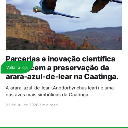
Parcerias e inovação científica
fortalecem a preservação da
Voltar à loja
arara-azul-de-lear na Caatinga.
A arara-azul-de-lear (Anodorhynchus leari) é uma
das aves mais simbólicas da Caatinga.
Historicamente ameaçada de extinção, a espécie
23 de Jul de 2026
3 min read
ainda luta por sua sobrevivência; hoje, o tráfico
internacional de fauna desponta como uma das
principais barreiras para a sua conservação