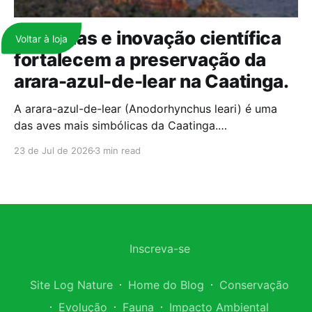
Parcerias e inovação científica
Voltar à loja
fortalecem a preservação da
arara-azul-de-lear na Caatinga.
A arara-azul-de-lear (Anodorhynchus leari) é uma
das aves mais simbólicas da Caatinga.
Historicamente ameaçada de extinção, a espécie
23 de Jul de 2026
3 min read
ainda luta por sua sobrevivência; hoje, o tráfico
internacional de fauna desponta como uma das
principais barreiras para a sua conservação
definitiva. Nos últimos anos, o comércio ilegal da
arara-azul-de-lear tornou-se ainda
Inscreva-se
Site Log Nature
Home do Blog
Conservação
Evolução
Fauna
Impacto Ambiental