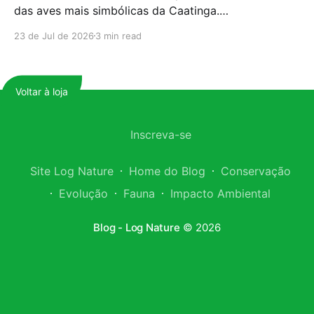
das aves mais simbólicas da Caatinga.
Historicamente ameaçada de extinção, a espécie
23 de Jul de 2026
3 min read
ainda luta por sua sobrevivência; hoje, o tráfico
internacional de fauna desponta como uma das
principais barreiras para a sua conservação
Voltar à loja
definitiva. Nos últimos anos, o comércio ilegal da
arara-azul-de-lear tornou-se ainda
Inscreva-se
Site Log Nature
Home do Blog
Conservação
Evolução
Fauna
Impacto Ambiental
Blog - Log Nature
© 2026